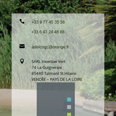

+33 9 77 45 35 38
+33 6 43 24 48 88

adelcogc@orange.fr

SARL Inventae Vert
74 La Guigneraie
85440 Talmont St Hilaire
VENDÉE – PAYS DE LA LOIRE