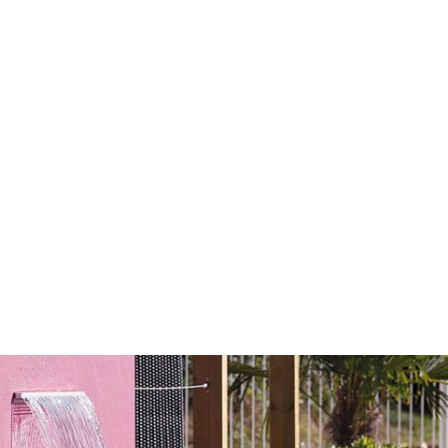
Piscine naturelle*, un choix
limpide
Retrouvez les plaisirs de la baignade, vivez de
nouvelles sensations en accord avec la nature et
préservez votre santé grâce à la filtration biologique.
Ainsi, l’eau est régénérée naturellement.