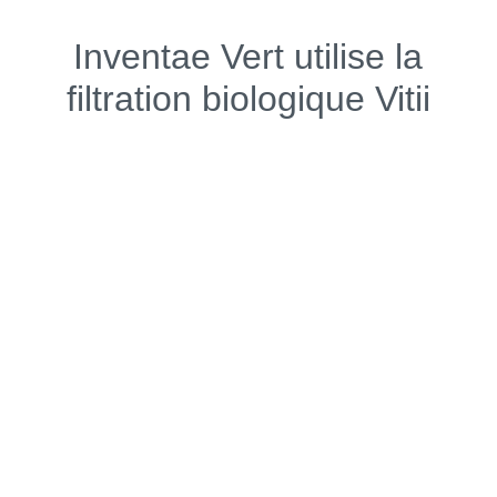
Inventae Vert utilise la
filtration biologique Vitii
Une filtration biominérale
Dans un bassin de baignade naturelle, la filtration
permet de profiter d’une eau douce et claire, sans
produits chimiques irritants tels que le chlore ou le sel,
et sans métaux lourds.